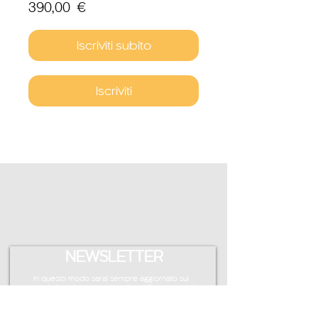
390,00 €
Iscriviti subito
Iscriviti
NEWSLETTER
In questo modo sarai sempre aggiornato sui
prossimi workshop, corsi online, offerte speciali
e molto altro ancora.