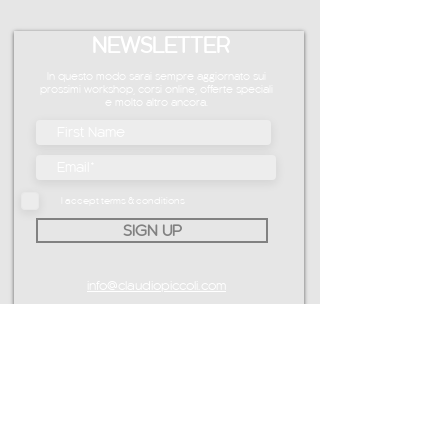
NEWSLETTER
In questo modo sarai sempre aggiornato sui
prossimi workshop, corsi online, offerte speciali
e molto altro ancora.
I accept terms & conditions
SIGN UP
info@claudiopiccoli.com
CAVALDOG SRL
sede legale:
Via Pavone 24/1
10010 Banchette (TO)
ITALY
P.IVA IT13078360016