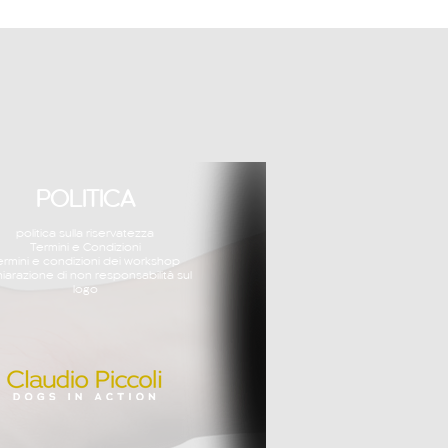
POLITICA
politica sulla riservatezza
Termini e Condizioni
ermini e condizioni dei workshop
hiarazione di non responsabilità sul
logo