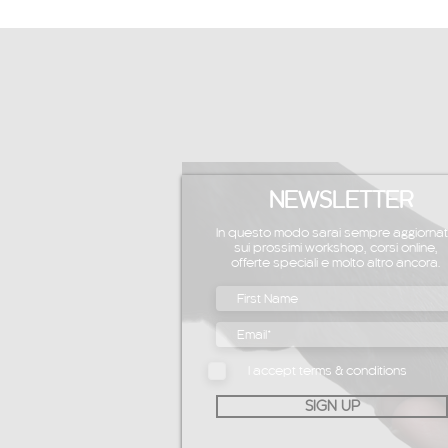
NEWSLETTER
In questo modo sarai sempre aggiorna
sui prossimi workshop, corsi online,
offerte speciali e molto altro ancora.
I accept terms & conditions
SIGN UP