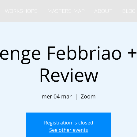
WORKSHOPS
MASTERS MAP
ABOUT
BLOG
lenge Febbriao +
Review
mer 04 mar
  |  
Zoom
Registration is closed
See other events