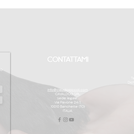
CONTATTAMI
to
T
Dic
info@claudiopiccoli.com
CAVALDOG SRL
sede legale:
Via Pavone 24/1
10010 Banchette (TO)
ITALIA