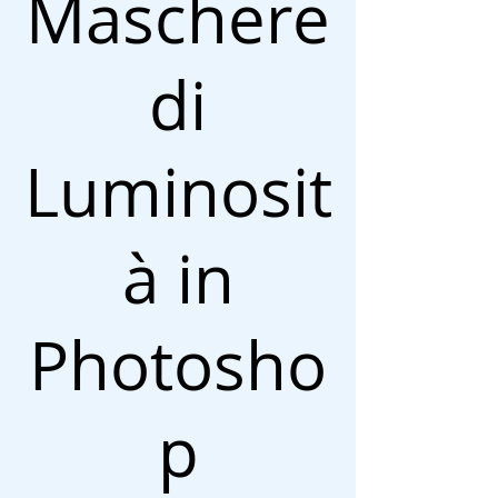
Maschere
di
Luminosit
à in
Photosho
p