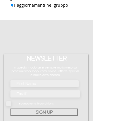
11 aggiornamenti nel gruppo
NEWSLETTER
In questo modo sarai sempre aggiornato sui
prossimi workshop, corsi online, offerte speciali
e molto altro ancora.
I accept terms & conditions
SIGN UP
info@claudiopiccoli.com