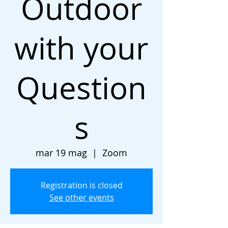
Outdoor
with your
Question
s
mar 19 mag
  |  
Zoom
Registration is closed
See other events