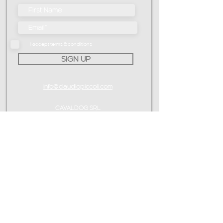
I accept terms & conditions
SIGN UP
info@claudiopiccoli.com
CAVALDOG SRL
sede legale:
Via Pavone 24/1
10010 Banchette (TO)
ITALY
P.IVA IT13078360016
CONTATTAMI
info@claudiopiccoli.com
CAVALDOG SRL