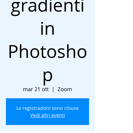
gradienti
in
Photosho
p
mar 21 ott
  |  
Zoom
Le registrazioni sono chiuse
Vedi altri eventi