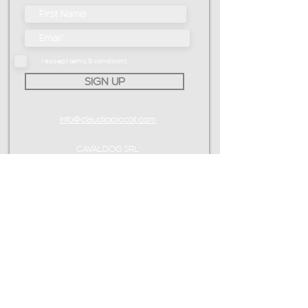
I accept terms & conditions
SIGN UP
info@claudiopiccoli.com
CAVALDOG SRL
sede legale:
Via Pavone 24/1
10010 Banchette (TO)
ITALY
P.IVA IT13078360016
CONTATTAMI
info@claudiopiccoli.com
CAVALDOG SRL