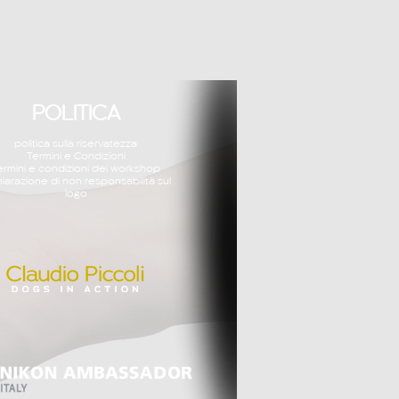
POLITICA
politica sulla riservatezza
Termini e Condizioni
ermini e condizioni dei workshop
hiarazione di non responsabilità sul
logo