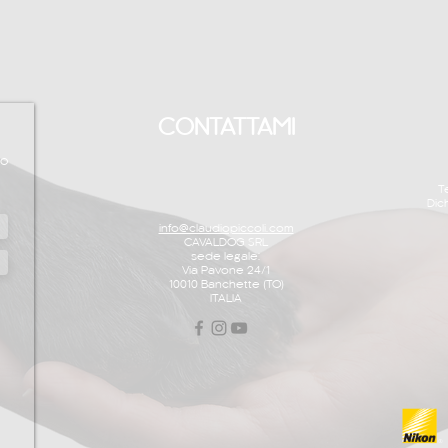
CONTATTAMI
to
T
Dic
info@claudiopiccoli.com
CAVALDOG SRL
sede legale:
Via Pavone 24/1
10010 Banchette (TO)
ITALIA