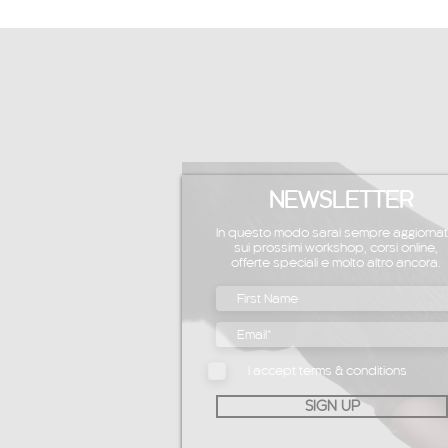
NEWSLETTER
In questo modo sarai sempre aggiorna
sui prossimi workshop, corsi online,
offerte speciali e molto altro ancora.
I accept terms & conditions
SIGN UP