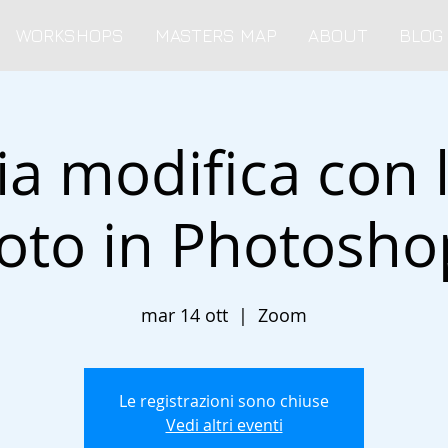
WORKSHOPS
MASTERS MAP
ABOUT
BLOG
a modifica con 
foto in Photosho
mar 14 ott
  |  
Zoom
Le registrazioni sono chiuse
Vedi altri eventi