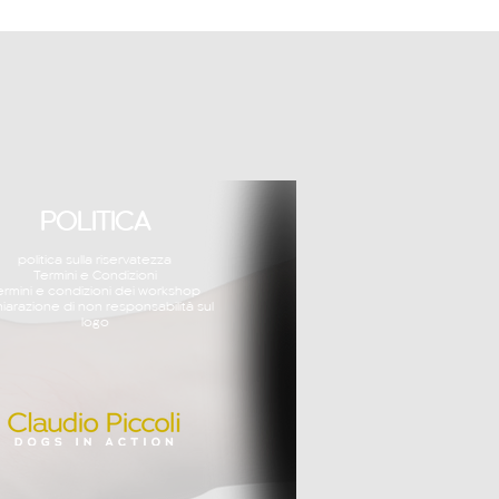
POLITICA
politica sulla riservatezza
Termini e Condizioni
ermini e condizioni dei workshop
hiarazione di non responsabilità sul
logo