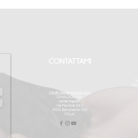
CONTATTAMI
to
T
Dic
info@claudiopiccoli.com
CAVALDOG SRL
sede legale:
Via Pavone 24/1
10010 Banchette (TO)
ITALIA