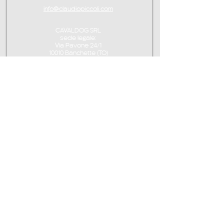
info@claudiopiccoli.com
CAVALDOG SRL
sede legale:
Via Pavone 24/1
10010 Banchette (TO)
ITALY
P.IVA IT13078360016
CONTATTAMI
info@claudiopiccoli.com
CAVALDOG SRL
sede legale:
Via Pavone 24/1
10010 Banchette (TO)
ITALIA
CAVALDOG SRL -
P.IVA IT13078360016
POLITICA