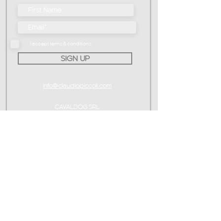
I accept terms & conditions
SIGN UP
info@claudiopiccoli.com
CAVALDOG SRL
sede legale:
Via Pavone 24/1
10010 Banchette (TO)
ITALY
P.IVA IT13078360016
CONTATTAMI
info@claudiopiccoli.com
CAVALDOG SRL