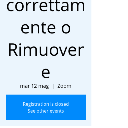
correttam
ente o
Rimuover
e
mar 12 mag
  |  
Zoom
Registration is closed
See other events