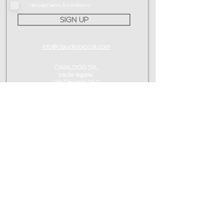
I accept terms & conditions
SIGN UP
info@claudiopiccoli.com
CAVALDOG SRL
sede legale:
Via Pavone 24/1
10010 Banchette (TO)
ITALY
P.IVA IT13078360016
CONTATTAMI
info@claudiopiccoli.com
CAVALDOG SRL
sede legale:
Via Pavone 24/1
10010 Banchette (TO)
ITALIA