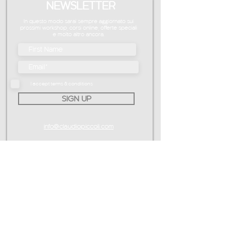
NEWSLETTER
In questo modo sarai sempre aggiornato sui
prossimi workshop, corsi online, offerte speciali
e molto altro ancora.
I accept terms & conditions
SIGN UP
info@claudiopiccoli.com
CAVALDOG SRL
sede legale:
Via Pavone 24/1
10010 Banchette (TO)
ITALY
P.IVA IT13078360016
CONTATTAMI