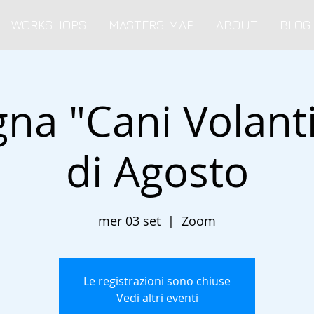
WORKSHOPS
MASTERS MAP
ABOUT
BLOG
na "Cani Volanti
di Agosto
mer 03 set
  |  
Zoom
Le registrazioni sono chiuse
Vedi altri eventi