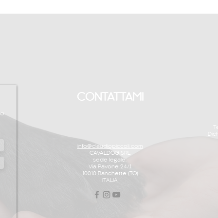
CONTATTAMI
to
T
Dic
info@claudiopiccoli.com
CAVALDOG SRL
sede legale:
Via Pavone 24/1
10010 Banchette (TO)
ITALIA