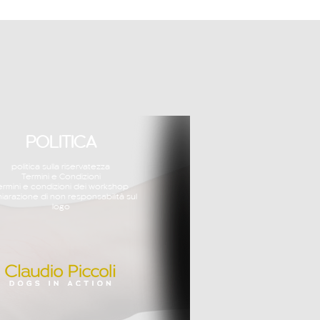
POLITICA
politica sulla riservatezza
Termini e Condizioni
ermini e condizioni dei workshop
hiarazione di non responsabilità sul
logo