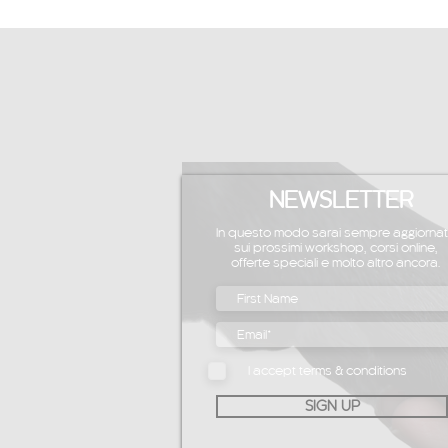
NEWSLETTER
In questo modo sarai sempre aggiorna
sui prossimi workshop, corsi online,
offerte speciali e molto altro ancora.
I accept terms & conditions
SIGN UP