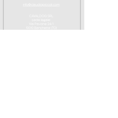
info@claudiopiccoli.com
CAVALDOG SRL
sede legale:
Via Pavone 24/1
10010 Banchette (TO)
ITALY
P.IVA IT13078360016
CONTATTAMI
info@claudiopiccoli.com
CAVALDOG SRL
sede legale:
Via Pavone 24/1
10010 Banchette (TO)
ITALIA
CAVALDOG SRL -
P.IVA IT13078360016
POLITICA