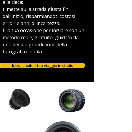
alla cieca:
ti mette sulla strada giusta fin
dall'inizio, risparmiandoti costosi
errori e anni di incertezza.
È la tua occasione per iniziare con un
metodo reale, gratuito, guidato da
uno dei più grandi nomi della
fotografia cinofila.
Inizia subito il tuo viaggio in studio