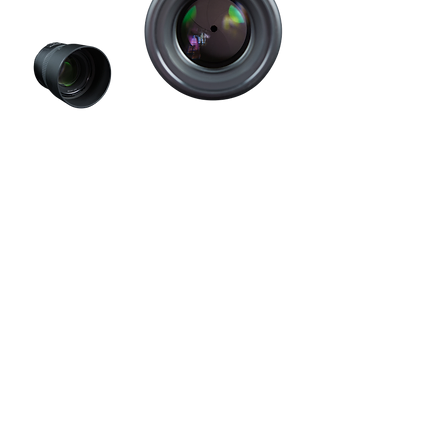
Fotografia di cani in
azione
Claudio Piccoli ti offre un
corso esclusivo e gratuito per
muovere i primi passi come
vero fotografo d'azione: dalla
scelta dell'obiettivo ai segreti
per catturare il momento
perfetto.
Ogni grande fotografo ha iniziato con
una semplice scelta: l'obiettivo giusto.
Perché è lì che tutto ha inizio: congelare