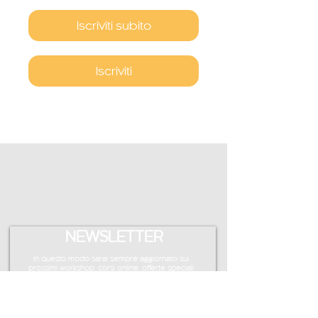
Iscriviti subito
Iscriviti
NEWSLETTER
In questo modo sarai sempre aggiornato sui
prossimi workshop, corsi online, offerte speciali
e molto altro ancora.