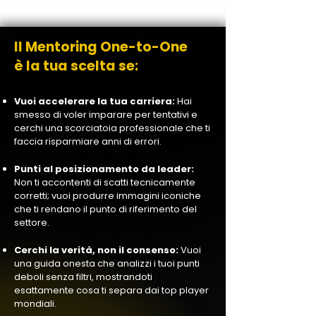
Il Mentoring One-to-One
è la tua scelta se:
Vuoi accelerare la tua carriera:
Hai
smesso di voler imparare per tentativi e
cerchi una scorciatoia professionale che ti
faccia risparmiare anni di errori.
Punti al posizionamento da leader:
Non ti accontenti di scatti tecnicamente
corretti; vuoi produrre immagini iconiche
che ti rendano il punto di riferimento del
settore.
Cerchi la verità, non il consenso:
Vuoi
una guida onesta che analizzi i tuoi punti
deboli senza filtri, mostrandoti
esattamente cosa ti separa dai top player
mondiali.