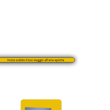
Acquisisci sicurezza in ogni situazione,
senza lasciare spazio al caso.
Non si tratta semplicemente di tempo
trascorso a guardare video: è un
investimento diretto nella tua
autorevolezza professionale.
E il risultato è chiaro: più competenze, più
riconoscimenti e più clienti che ti scelgono
perché vedono in te un vero specialista
nella fotografia di cani in azione.
Inizia subito il tuo viaggio all'aria aperta