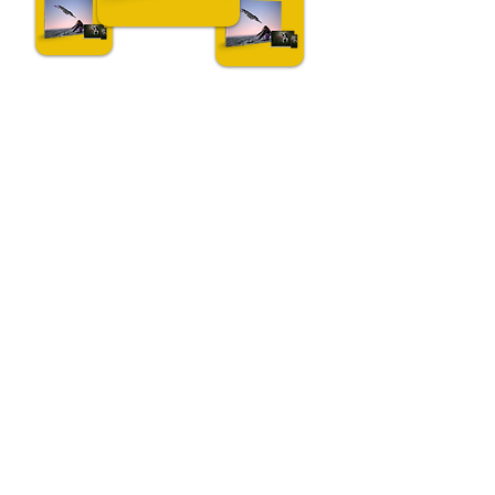
Fotografia di cani all'aperto
Non un corso qualsiasi. Un
metodo certificato: un
vero vantaggio per la tua
carriera.
Dietro ogni lezione c'è l'esperienza
internazionale di Claudio Piccoli, fotografo
riconosciuto in tutto il mondo per i suoi
scatti d'azione.
In questo programma non imparerai solo a
sparare:
Si assimila un metodo costruito attraverso
anni di esperienza pratica sul campo.
Ottieni una certificazione ufficiale che ti
distinguerà agli occhi dei clienti.