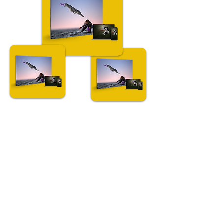
Fotografia di cani all'aperto
Non un corso
qualsiasi. Un metodo
certificato: un vero
vantaggio per la tua
carriera.