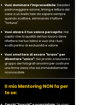
Vuoi dominare l'imprevedibile:
Desideri
padroneggiare azione, timing e lettura del
cane a un livello tale da sapere sempre
quando scattare, eliminando il fattore
"fortuna".
Vuoi alzare il tuo valore percepito:
Hai
capito che la qualità del tuo lavoro deve
riflettersi nel tuo listino e vuoi che i tuoi
scatti parlino di esclusività e valore.
Vuoi smettere di essere "bravo" per
diventare "unico":
Sei pronto a lasciare il
gruppo dei fotografi anonimi per costruire
una firma visiva che sia immediatamente
riconoscibile.
Il mio Mentoring NON fa per
te se:
Cerchi "trucchi" o scorciatoie:
Se speri