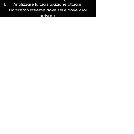
Analizzare la tua situazione attuale:
Capiremo insieme dove sei e dove vuoi
arrivare.
Valutare la compatibilità: Devo essere
certo che il mio metodo ed il mio
mentoring siano lo strumento perfetto
per i tuoi obiettivi.
Accedere alla chiamata conoscitiva: Se il
tuo profilo risulterà idoneo, verrai
contattato per una sessione privata in cui
definiremo il tuo percorso.
Se senti che è il tuo momento, non
lasciare che questa opportunità
passi.
Dimostrami perché dovrei scegliere
te per il prossimo posto disponibile.
Ora la scelta è tua…
La differenza tra rimanere dove sei e crescere