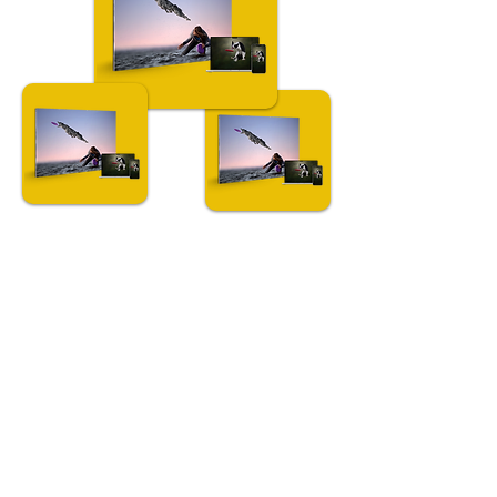
Fotografia di cani all'aperto
Non un corso
qualsiasi. Un metodo
certificato: un vero
vantaggio per la tua
carriera.