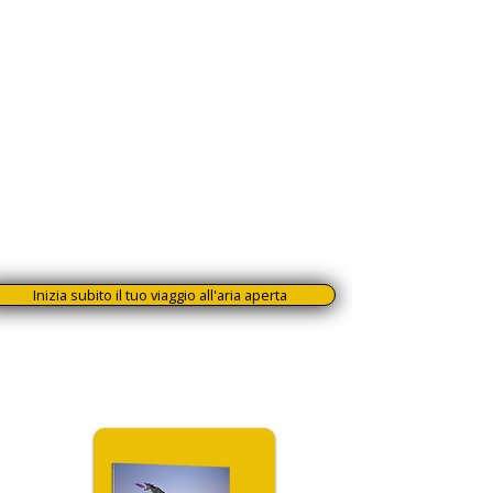
distinguerà agli occhi dei clienti.
Acquisisci sicurezza in ogni situazione,
senza lasciare spazio al caso.
Non si tratta semplicemente di tempo
trascorso a guardare video: è un
investimento diretto nella tua
autorevolezza professionale.
E il risultato è chiaro: più competenze, più
riconoscimenti e più clienti che ti scelgono
perché vedono in te un vero specialista
nella fotografia di cani in azione.
Inizia subito il tuo viaggio all'aria aperta