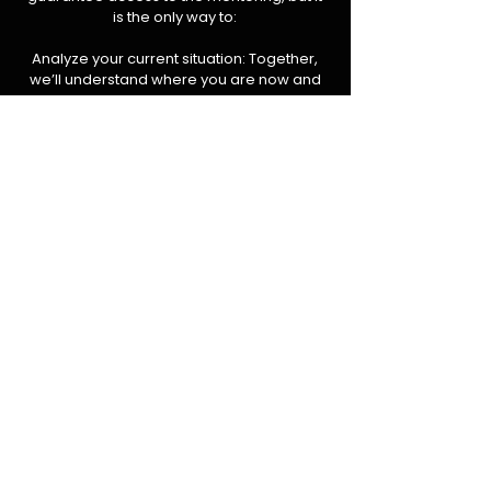
is the only way to:
Analyze your current situation: Together,
we’ll understand where you are now and
where you want to go.
Assess compatibility: I need to be sure
that my method and mentoring are the
perfect tools for your goals.
Gain access to the discovery call: If your
profile is a good fit, you’ll be contacted for
a private session where we’ll define your
path.
If you feel this is your moment, don’t
let this opportunity pass.
Show me why I should choose you for
the next available spot.
Ora la scelta è tua…
La differenza tra rimanere dove sei e crescere