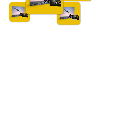
Fotografia di cani all'aperto
Non un corso qualsiasi. Un
metodo certificato: un
vero vantaggio per la tua
carriera.
Dietro ogni lezione c'è l'esperienza
internazionale di Claudio Piccoli, fotografo
riconosciuto in tutto il mondo per i suoi
scatti d'azione.
In questo programma non imparerai solo a
sparare:
Si assimila un metodo costruito attraverso
anni di esperienza pratica sul campo.
Ottieni una certificazione ufficiale che ti