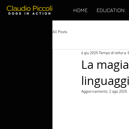
HOME
EDUCATION
All Posts
6 giu 2025
Tempo di lettura: 
La magia
linguagg
Aggiornamento:
2 ago 2025