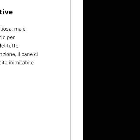
rtive
liosa, ma è 
lo per 
el tutto 
zione, il cane ci 
ità inimitabile 