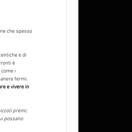
une che spesso 
entiche e di 
ronti è 
 come i 
manere fermi. 
e e vivere in 
iccoli premi; 
cui possano 