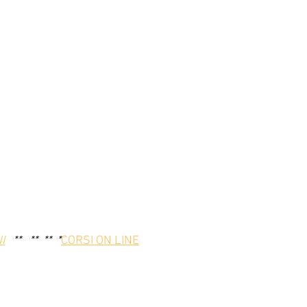
I
   **
   **
  **
  *
CORSI ON LINE