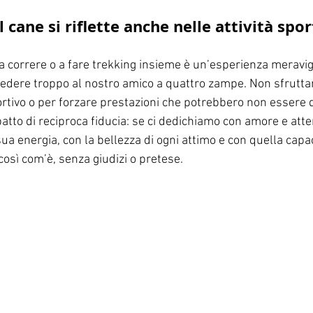
il cane si riflette anche nelle attività spo
a correre o a fare trekking insieme è un’esperienza meravig
dere troppo al nostro amico a quattro zampe. Non sfruttar
rtivo o per forzare prestazioni che potrebbero non essere d
patto di reciproca fiducia: se ci dedichiamo con amore e atten
a energia, con la bellezza di ogni attimo e con quella capac
così com’è, senza giudizi o pretese.