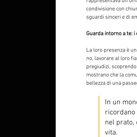
rappresentava un omag
condivisione con chiun
sguardi sinceri e di e
Guarda intorno a te: i
La loro presenza è un 
no, lavorare al loro f
pregiudizi, scoprendo 
mostrano che la comuni
bellezza di una passeg
In un mond
ricordano 
nel prato, 
vita.