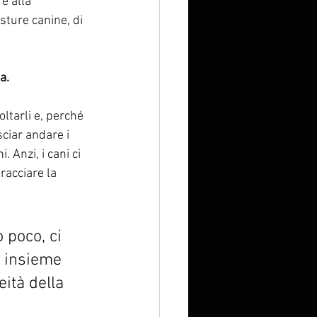
e alla 
sture canine, di 
a.
ltarli e, perché 
sciar andare i 
 Anzi, i cani ci 
racciare la 
poco, ci 
e insieme 
eità della 