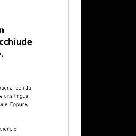
n 
cchiude 
.
pagnandoli da 
re una lingua 
ale. Eppure, 
sione e 