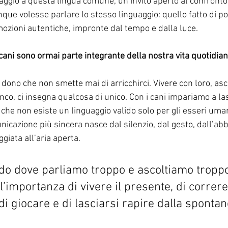
gio a questa lingua comune, un invito aperto al confronto 
que volesse parlare lo stesso linguaggio: quello fatto di po
mozioni autentiche, impronte dal tempo e dalla luce.
 cani sono ormai parte integrante della nostra vita quotidian
dono che non smette mai di arricchirci. Vivere con loro, asco
ianco, ci insegna qualcosa di unico. Con i cani impariamo a la
che non esiste un linguaggio valido solo per gli esseri umani.
cazione più sincera nasce dal silenzio, dal gesto, dall’abb
giata all’aria aperta.
o dove parliamo troppo e ascoltiamo troppo 
l’importanza di vivere il presente, di correr
di giocare e di lasciarsi rapire dalla spontan