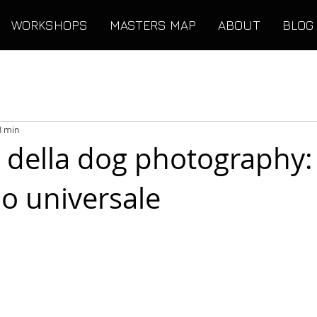
WORKSHOPS
MASTERS MAP
ABOUT
BLOG
8 min
 della dog photography:
io universale