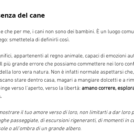
senza del cane
e che per me, i cani non sono dei bambini. È un luogo com
ego: smettetela di definirli così. 
nifici, appartenenti al regno animale, capaci di emozioni aut
 Il più grande errore che possiamo commettere nei loro conf
 della loro vera natura. Non è infatti normale aspettarsi che,
iscano stare dentro casa, magari a mangiare dolcetti e a ri
pinge verso l’aperto, verso la libertà: 
amano correre, esplorar
.
strare il tuo amore verso di loro, non limitarti a dar loro p
unghe passeggiate, di escursioni rigeneranti, di momenti in 
 sole o all’ombra di un grande albero.