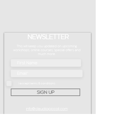
NEWSLETTER
This will keep you updated on upcoming
workshops, online courses, special offers and
much more.
I accept terms & conditions
SIGN UP
info@claudiopiccoli.com
CAVALDOG SRL
sede legale:
Via Pavone 24/1