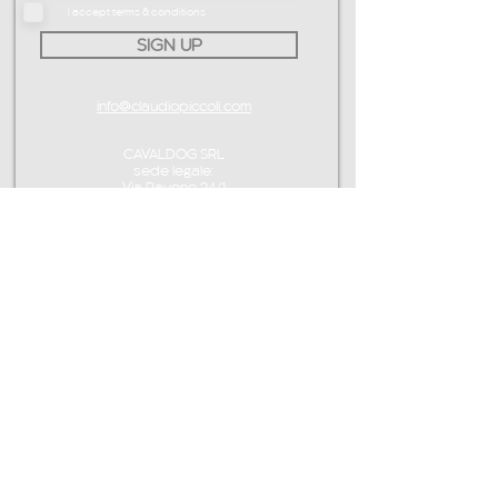
I accept terms & conditions
SIGN UP
info@claudiopiccoli.com
CAVALDOG SRL
sede legale:
Via Pavone 24/1
10010 Banchette (TO)
ITALY
P.IVA IT13078360016
CONTATTAMI
info@claudiopiccoli.com
CAVALDOG SRL
sede legale:
Via Pavone 24/1
10010 Banchette (TO)
ITALIA