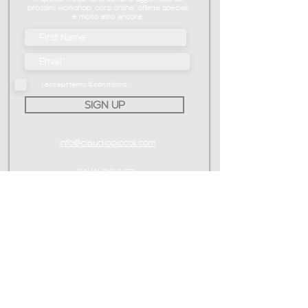
prossimi workshop, corsi online, offerte speciali
e molto altro ancora.
I accept terms & conditions
SIGN UP
info@claudiopiccoli.com
CAVALDOG SRL
sede legale:
Via Pavone 24/1
10010 Banchette (TO)
ITALY
P.IVA IT13078360016
CONTATTAMI